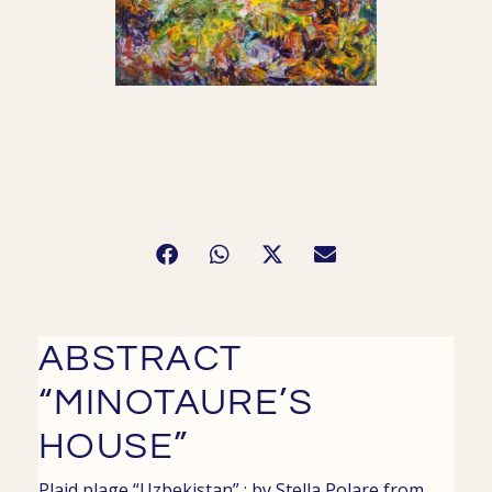
ABSTRACT
“MINOTAURE’S
HOUSE”
Plaid plage
“Uzbekistan” : by Stella Polare from